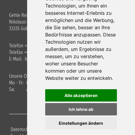
Technologien, um Ihnen ein
besseres Internet-Erlebnis zu
Gehle Reisen GmbH
ermöglichen und die Werbung,
Nikolaus-Otto-Straße 3
die Sie sehen, besser an Ihre
33335 Gütersloh
Bedürfnisse anzupassen. Diese
Technologien nutzen wir
Telefon +49 (0)5241 / 40 34 8-0
außerdem, um Ergebnisse zu
Telefax +49 (0)5241 / 40348-22
messen, um zu verstehen,
E-Mail:
bus
gehle-reisen.de
woher unsere Besucher
kommen oder um unsere
Unsere Öffnungszeiten
Website weiter zu entwickeln.
Mo - Fr:
09.00 - 17.00 Uhr
Sa:
auf Anfrage
Alle akzeptieren
Ich lehne ab
Einstellungen ändern
Datenschutz
|
Haftungsausschluss
|
Impressum
|