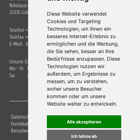
Nikolaus-Otto-Straße 3
33335 Gütersloh
Diese Website verwendet
Cookies und Targeting
Technologien, um Ihnen ein
Telefon +49 (0)5241 / 40 34 8-0
besseres Internet-Erlebnis zu
Telefax +49 (0)5241 / 40348-22
ermöglichen und die Werbung,
E-Mail:
bus
gehle-reisen.de
die Sie sehen, besser an Ihre
Bedürfnisse anzupassen. Diese
Unsere Öffnungszeiten
Technologien nutzen wir
Mo - Fr:
09.00 - 17.00 Uhr
außerdem, um Ergebnisse zu
Sa:
auf Anfrage
messen, um zu verstehen,
woher unsere Besucher
kommen oder um unsere
Website weiter zu entwickeln.
Datenschutz
|
Haftungsausschluss
|
Impressum
|
Alle akzeptieren
Formblatt für Pauschalreisen
|
Versicherung
|
Reisebedingungen
|
Cookie-Einstellungen
Ich lehne ab