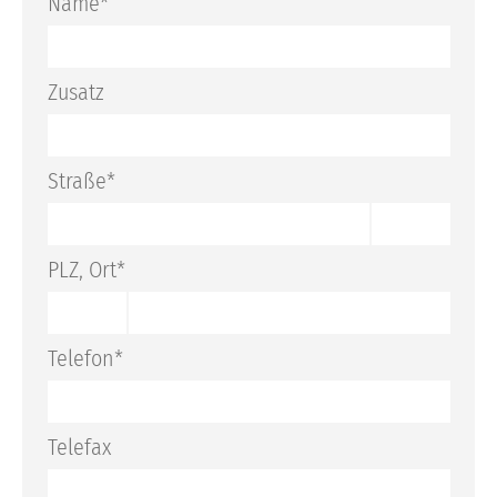
Name*
Katalogbestellung
Rückrufservice
Zusatz
Straße*
PLZ, Ort*
Telefon*
Telefax