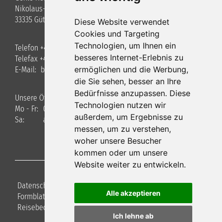
Nikolaus-Otto-Straße 3
33335 Gütersloh
Diese Website verwendet
Cookies und Targeting
Technologien, um Ihnen ein
Telefon +49 (0)5241 / 40 34 8-0
besseres Internet-Erlebnis zu
Telefax +49 (0)5241 / 40348-22
ermöglichen und die Werbung,
E-Mail:
bus
gehle-reisen.de
die Sie sehen, besser an Ihre
Bedürfnisse anzupassen. Diese
Unsere Öffnungszeiten
Technologien nutzen wir
Mo - Fr:
09.00 - 17.00 Uhr
außerdem, um Ergebnisse zu
Sa:
auf Anfrage
messen, um zu verstehen,
woher unsere Besucher
kommen oder um unsere
Website weiter zu entwickeln.
Datenschutz
|
Haftungsausschluss
|
Impressum
|
Alle akzeptieren
Formblatt für Pauschalreisen
|
Versicherung
|
Reisebedingungen
|
Cookie-Einstellungen
Ich lehne ab