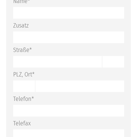
Name*
Katalogbestellung
Rückrufservice
Zusatz
Straße*
PLZ, Ort*
Telefon*
Telefax