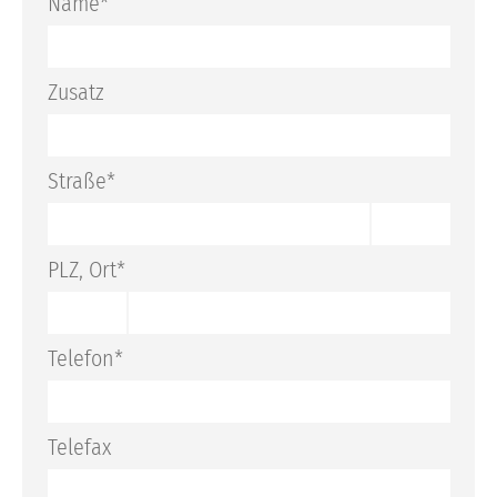
Name*
Katalogbestellung
Rückrufservice
Zusatz
Straße*
PLZ, Ort*
Telefon*
Telefax