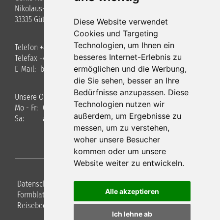
Nikolaus-Otto-Straße 3
33335 Gütersloh
Diese Website verwendet
Cookies und Targeting
Technologien, um Ihnen ein
Telefon +49 (0)5241 / 40 34 8-0
besseres Internet-Erlebnis zu
Telefax +49 (0)5241 / 40348-22
ermöglichen und die Werbung,
E-Mail:
bus
gehle-reisen.de
die Sie sehen, besser an Ihre
Bedürfnisse anzupassen. Diese
Unsere Öffnungszeiten
Technologien nutzen wir
Mo - Fr:
09.00 - 17.00 Uhr
außerdem, um Ergebnisse zu
Sa:
auf Anfrage
messen, um zu verstehen,
woher unsere Besucher
kommen oder um unsere
Website weiter zu entwickeln.
Datenschutz
|
Haftungsausschluss
|
Impressum
|
Alle akzeptieren
Formblatt für Pauschalreisen
|
Versicherung
|
Reisebedingungen
|
Cookie-Einstellungen
Ich lehne ab