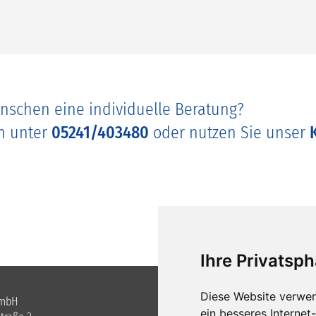
nschen eine individuelle Beratung?
ch unter
05241/403480
oder nutzen Sie unser
Ihre Privatsph
Diese Website verwen
GmbH
Telefon +49 (0)5241 / 40 34 8-0
ein besseres Internet