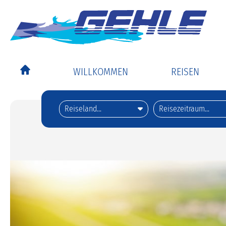
WILLKOMMEN
REISEN
Alle Reisen
Tagesfahrten d
Goldener Sept
Musicals und 
Flugangebote e
Highlights
Reiseberichte
Urlaubsplaner