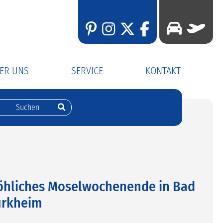
ER UNS
SERVICE
KONTAKT
er Fuhrpark
Busanmietung
Kontaktformular
er Katalog
Gutscheine
Rückrufservice
Newsletter
Katalogbestellung
öhliches Moselwochenende in Bad
rkheim