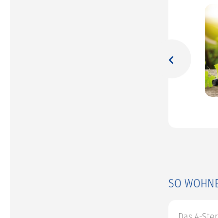
Previous
© pixabay.com/goellner880
© Marcel - stock.adobe.com
SO WOHNE
Das 4-Ste