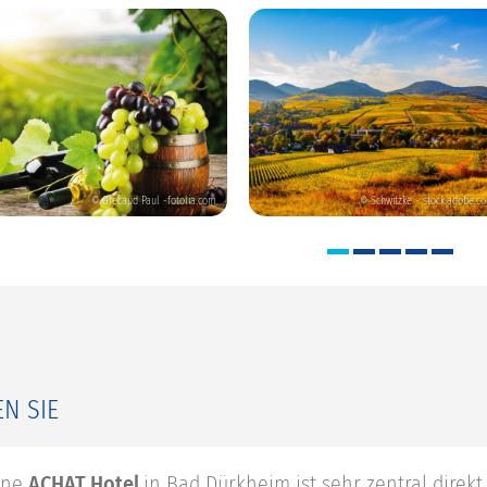
© Grecaud Paul -fotolia.com
© Schwitzke - stock.adobe.c
N SIE
rne
ACHAT Hotel
in Bad Dürkheim ist sehr zentral dire