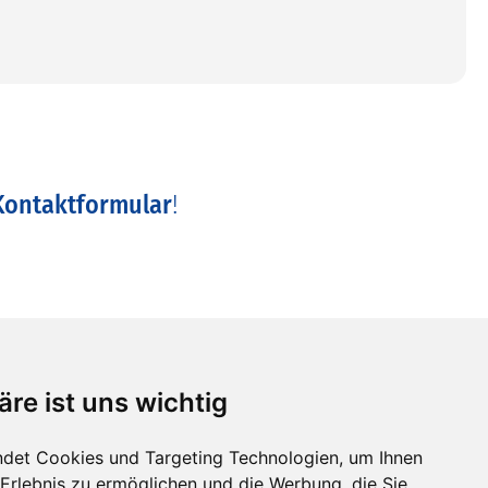
Kontaktformular
!
äre ist uns wichtig
det Cookies und Targeting Technologien, um Ihnen
Unsere Öffnungszeiten
-Erlebnis zu ermöglichen und die Werbung, die Sie