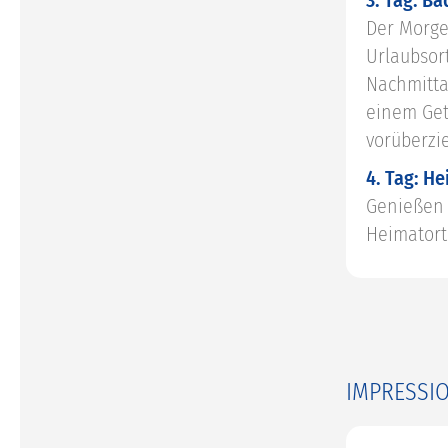
3. Tag: B
Der Morge
Urlaubsor
Nachmitta
einem Get
vorüberzi
4. Tag: He
Genießen 
Heimatort
IMPRESSI