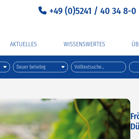
+49 (0)5241 / 40 34 8-0
AKTUELLES
WISSENSWERTES
ÜB
UV-C-Lichtdesinfektion
Uns
er Extraklasse
Gehle Reise-ABC
Uns
ember
Richtiges Kofferpacken
mehr
Zustiegsstellen
xklusiv
Reiseapotheke
Fr
Dü