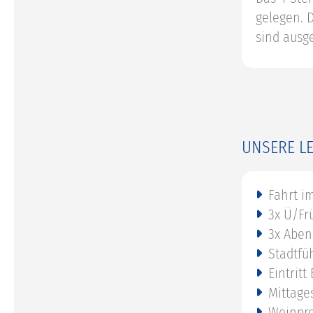
gelegen. 
sind ausge
UNSERE L
Fahrt i
3x Ü/Fr
3x Aben
Stadtfü
Eintritt
Mittage
Weinpro