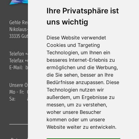
Ihre Privatsphäre ist
uns wichtig
Gehle Reisen GmbH
Nikolaus-Otto-Straße 3
33335 Gütersloh
Diese Website verwendet
Cookies und Targeting
Technologien, um Ihnen ein
Telefon +49 (0)5241 / 40 34 8-0
besseres Internet-Erlebnis zu
Telefax +49 (0)5241 / 40348-22
ermöglichen und die Werbung,
E-Mail:
bus
gehle-reisen.de
die Sie sehen, besser an Ihre
Bedürfnisse anzupassen. Diese
Unsere Öffnungszeiten
Technologien nutzen wir
Mo - Fr:
09.00 - 17.00 Uhr
außerdem, um Ergebnisse zu
Sa:
auf Anfrage
messen, um zu verstehen,
woher unsere Besucher
kommen oder um unsere
Website weiter zu entwickeln.