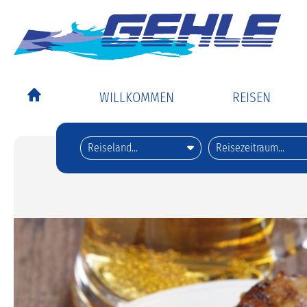
WILLKOMMEN
REISEN
Alle Reisen
Tagesfahrten d
Goldener Sept
Musicals und 
Flugangebote e
Highlights
Reiseberichte
Urlaubsplaner