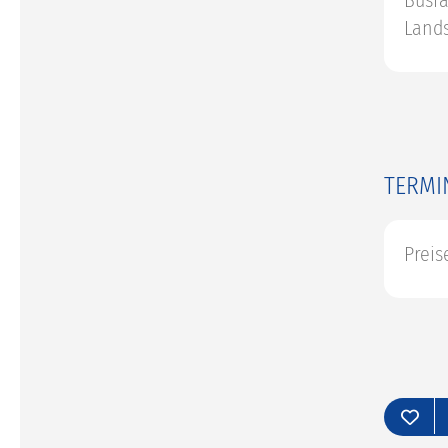
Busfa
Land
TERMI
Preis