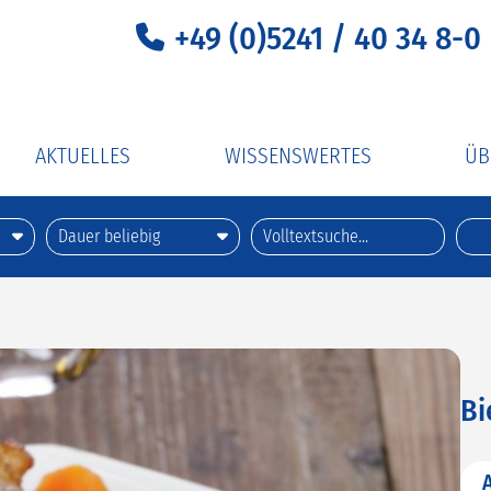
+49 (0)5241 / 40 34 8-0
AKTUELLES
WISSENSWERTES
ÜB
UV-C-Lichtdesinfektion
Uns
er Extraklasse
Gehle Reise-ABC
Uns
ember
Richtiges Kofferpacken
mehr
Zustiegsstellen
xklusiv
Reiseapotheke
Bi