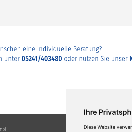
nschen eine individuelle Beratung?
ch unter
05241/403480
oder nutzen Sie unser
Ihre Privatsph
Diese Website verwen
GmbH
Telefon +49 (0)5241 / 40 34 8-0