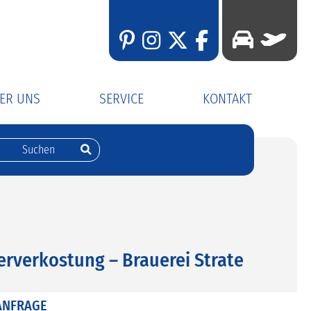
ER UNS
SERVICE
KONTAKT
er Fuhrpark
Busanmietung
Kontaktformular
er Katalog
Gutscheine
Rückrufservice
Newsletter
Katalogbestellung
erverkostung – Brauerei Strate
ANFRAGE