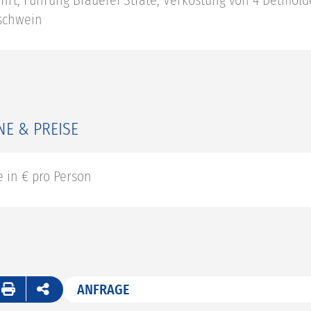
hrt, Führung Brauerei Strate, Verkostung von 4 Detmold
schwein
NE & PREISE
e in € pro Person
ANFRAGE