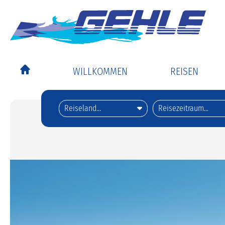
WILLKOMMEN
REISEN
Alle Reisen
Tagesfahrten d
Goldener Sept
Musicals und 
Flugangebote e
Highlights
Reiseberichte
Urlaubsplaner