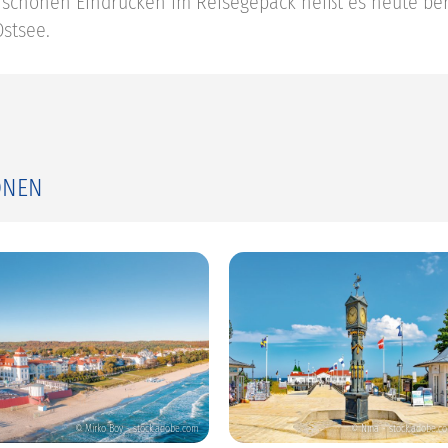
n schönen Eindrücken im Reisegepäck heißt es heute be
stsee.
ONEN
© Mirko Boy - stock.adobe.com
© Nina - stock.adobe.c