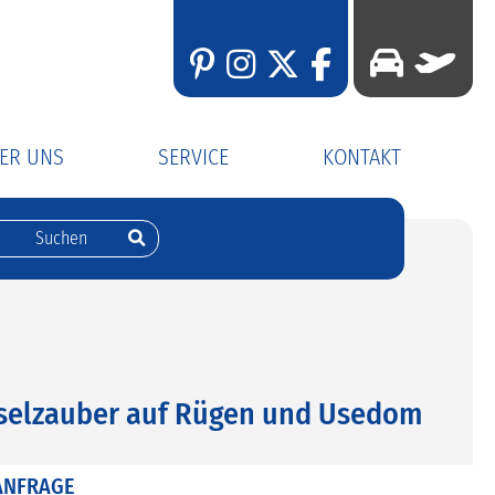
ER UNS
SERVICE
KONTAKT
er Fuhrpark
Busanmietung
Kontaktformular
er Katalog
Gutscheine
Rückrufservice
Newsletter
Katalogbestellung
selzauber auf Rügen und Usedom
ANFRAGE