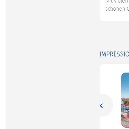
Mit viele
schönen O
IMPRESSI
Previous
© aldorado - stock.adobe.com
© motivthueringen8-fotolia.com