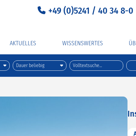
+49 (0)5241 / 40 34 8-0
AKTUELLES
WISSENSWERTES
ÜB
UV-C-Lichtdesinfektion
Uns
er Extraklasse
Gehle Reise-ABC
Uns
ember
Richtiges Kofferpacken
mehr
Zustiegsstellen
xklusiv
Reiseapotheke
In