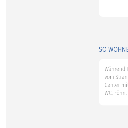
SO WOHNE
Während I
vom Stran
Center mi
WC, Föhn,