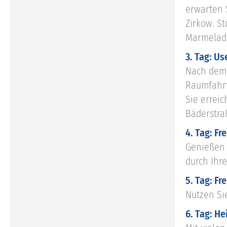
erwarten 
Zirkow. S
Marmelade
3. Tag: U
Nach dem 
Raumfahrt
Sie errei
Bäderstraß
4. Tag: Fre
Genießen 
durch Ihr
5. Tag: Fre
Nutzen Si
6. Tag: He