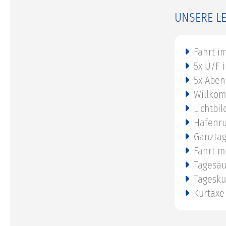
UNSERE L
Fahrt i
5x Ü/F 
5x Aben
Willkom
Lichtbi
Hafenru
Ganztag
Fahrt m
Tagesau
Tagesku
Kurtaxe