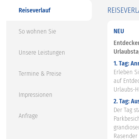
REISEVERL
Reiseverlauf
NEU
So wohnen Sie
Entdecken
Urlaubsta
Unsere Leistungen
1. Tag: An
Erleben S
Termine & Preise
auf Entde
Urlaubs-H
Impressionen
2. Tag: A
Der Tag st
Anfrage
Parkbesic
grandiosen
Rasender 